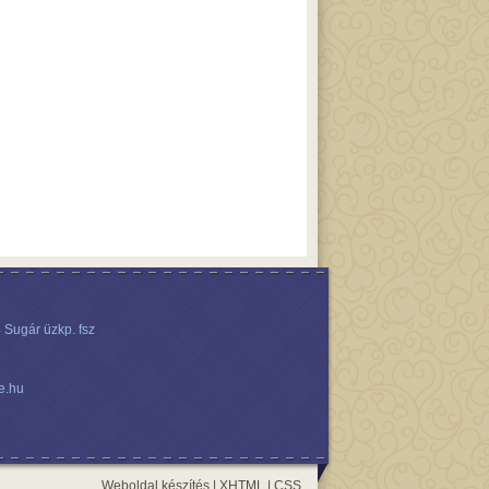
 Sugár üzkp. fsz
e.hu
Weboldal készítés
|
XHTML
|
CSS