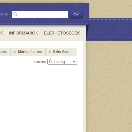
OK
ESÉS:
NK
INFORMÁCIÓK
ELÉRHETŐSÉGEK
sszes
Márka:
összes
Szín:
összes
Sorrend: