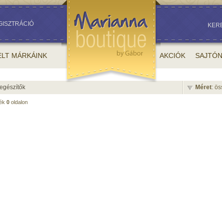
GISZTRÁCIÓ
KER
ELT MÁRKÁINK
AKCIÓK
SAJTÓ
egészítők
Méret
: ö
mék
0
oldalon