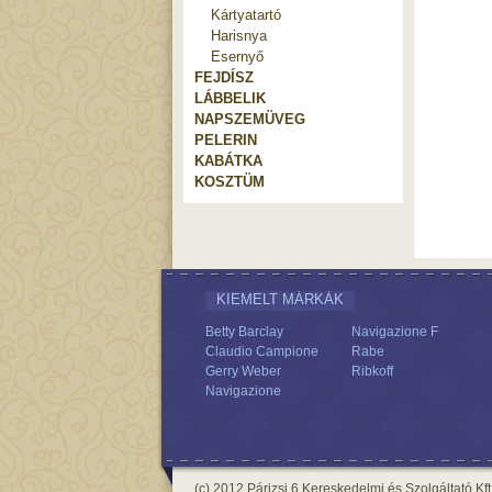
Kártyatartó
Harisnya
Esernyő
FEJDÍSZ
LÁBBELIK
NAPSZEMÜVEG
PELERIN
KABÁTKA
KOSZTÜM
KIEMELT MÁRKÁK
Betty Barclay
Navigazione F
Claudio Campione
Rabe
Gerry Weber
Ribkoff
Navigazione
(c) 2012 Párizsi 6 Kereskedelmi és Szolgáltató Kft