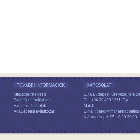
TOVÁBBI INFORMÁCIÓK
KAPCSOLAT
Megközelíthetőség
1148 Budapest, Örs vezér tere 24
Parkolási lehetőségek
Tel.: +36 30 439 1261, Fax:
Vásárlási feltételek
Mobil:
Adatvédelmi nyilatkozat
E-mail: gabor@mariannaboutiqu
Nyitvatartás: H-SZ: 10:00-20:00
.