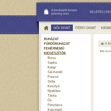
A bevásárló kosara
BELÉPÉS
|
RE
jelenleg üres
NŐI DIVAT
FÉRFI DIVAT
KIEM
RUHÁZAT
»
FÜRDŐRUHÁZAT
Ki
FEHÉRNEMŰ
0
db ter
KIEGÉSZÍTŐK
Bizsu
Sapka
Kalap
Sál-Kendő
Poncsó
Stóla
Kesztyű
Nyaklánc
Táska
Öv
Pénztárca
Kulcstartó