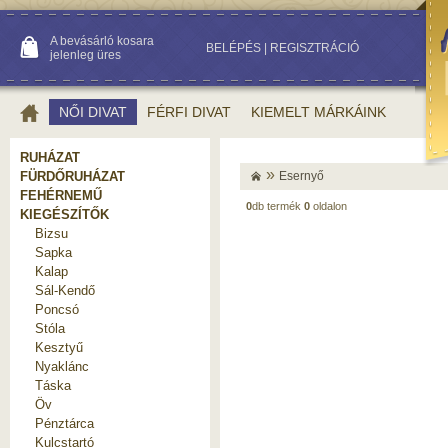
A bevásárló kosara
BELÉPÉS
|
REGISZTRÁCIÓ
jelenleg üres
NŐI DIVAT
FÉRFI DIVAT
KIEMELT MÁRKÁINK
RUHÁZAT
»
FÜRDŐRUHÁZAT
Esernyő
FEHÉRNEMŰ
0
db termék
0
oldalon
KIEGÉSZÍTŐK
Bizsu
Sapka
Kalap
Sál-Kendő
Poncsó
Stóla
Kesztyű
Nyaklánc
Táska
Öv
Pénztárca
Kulcstartó