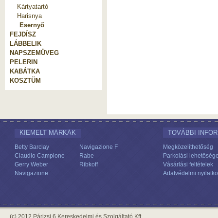
Kártyatartó
Harisnya
Esernyő
FEJDÍSZ
LÁBBELIK
NAPSZEMÜVEG
PELERIN
KABÁTKA
KOSZTÜM
KIEMELT MÁRKÁK
TOVÁBBI INFO
Betty Barclay
Navigazione F
Megközelíthetőség
Claudio Campione
Rabe
Parkolási lehetőség
Gerry Weber
Ribkoff
Vásárlási feltételek
Navigazione
Adatvédelmi nyilatko
(c) 2012 Párizsi 6 Kereskedelmi és Szolgáltató Kft.