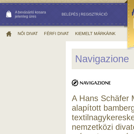
A bevásárló kosara
BELÉPÉS
|
REGISZTRÁCIÓ
jelenleg üres
NŐI DIVAT
FÉRFI DIVAT
KIEMELT MÁRKÁINK
Navigazione
A Hans Schäfer 
alapított bamberg
textilnagykeresk
nemzetközi divat