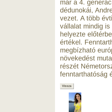
már a 4. generáci
dédunokái, Andr
vezet. A több évt
vállalat mindig is
helyezte előtérb
értékel. Fenntart
megbízható európ
növekedést mutat
részét Németors
fenntarthatóság é
Vissza