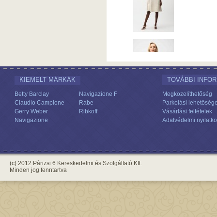
KIEMELT MÁRKÁK
TOVÁBBI INFO
Betty Barclay
Navigazione F
Megközelíthetőség
Claudio Campione
Rabe
Parkolási lehetőség
Gerry Weber
Ribkoff
Vásárlási feltételek
Navigazione
Adatvédelmi nyilatko
(c) 2012 Párizsi 6 Kereskedelmi és Szolgáltató Kft.
Minden jog fenntartva