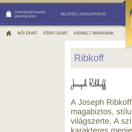
A bevásárló kosara
BELÉPÉS
|
REGISZTRÁCIÓ
jelenleg üres
NŐI DIVAT
FÉRFI DIVAT
KIEMELT MÁRKÁINK
Ribkoff
A Joseph Ribkoff
magabiztos, stíl
világszerte. A sz
karakteres megjel