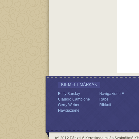
KIEMELT MÁRKÁK
Betty Barclay
Navigazione F
Claudio Campione
Rabe
Gerry Weber
Ribkoff
Navigazione
(c) 2012 Párizsi 6 Kereskedelmi és Szolgáltató Kft