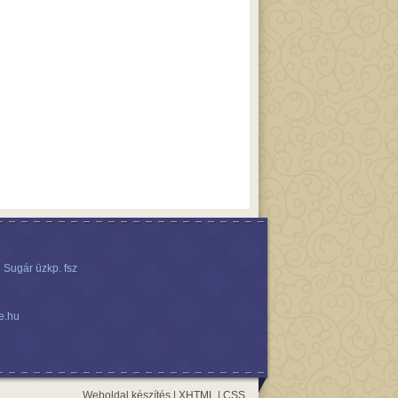
 Sugár üzkp. fsz
e.hu
Weboldal készítés
|
XHTML
|
CSS