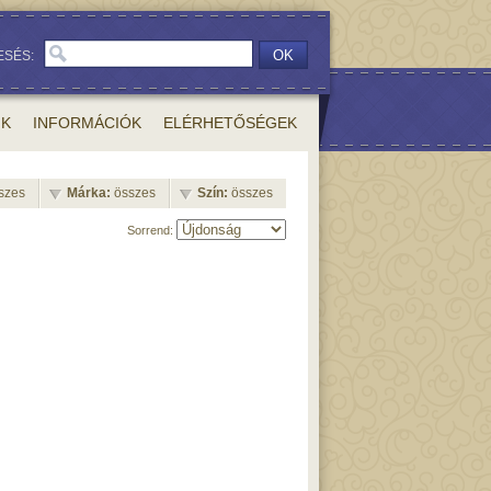
OK
ESÉS:
NK
INFORMÁCIÓK
ELÉRHETŐSÉGEK
sszes
Márka:
összes
Szín:
összes
Sorrend: