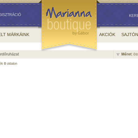
GISZTRÁCIÓ
KER
ELT MÁRKÁINK
AKCIÓK
SAJTÓ
ürdőruházat
Méret
: ö
mék
0
oldalon