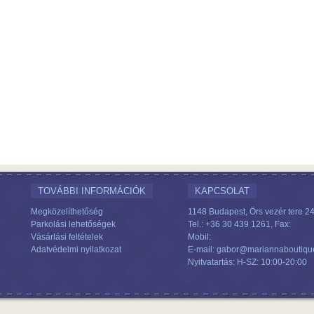
TOVÁBBI INFORMÁCIÓK
KAPCSOLAT
Megközelíthetőség
1148 Budapest, Örs vezér tere 24
Parkolási lehetőségek
Tel.: +36 30 439 1261, Fax:
Vásárlási feltételek
Mobil:
Adatvédelmi nyilatkozat
E-mail: gabor@mariannaboutiqu
Nyitvatartás: H-SZ: 10:00-20:00
.