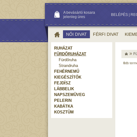
A bevásárló kosara
BELÉPÉS
|
RE
jelenleg üres
NŐI DIVAT
FÉRFI DIVAT
KIEM
RUHÁZAT
»
FÜRDŐRUHÁZAT
F
Fürdőruha
0
db ter
Strandruha
FEHÉRNEMŰ
KIEGÉSZÍTŐK
FEJDÍSZ
LÁBBELIK
NAPSZEMÜVEG
PELERIN
KABÁTKA
KOSZTÜM