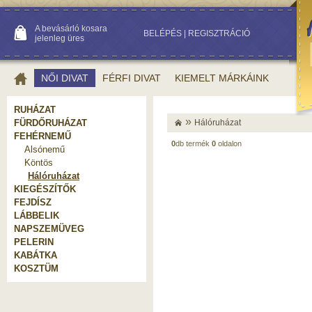
A bevásárló kosara
BELÉPÉS
|
REGISZTRÁCIÓ
jelenleg üres
NŐI DIVAT
FÉRFI DIVAT
KIEMELT MÁRKÁINK
RUHÁZAT
»
FÜRDŐRUHÁZAT
Hálóruházat
FEHÉRNEMŰ
0
db termék
0
oldalon
Alsónemű
Köntös
Hálóruházat
KIEGÉSZÍTŐK
FEJDÍSZ
LÁBBELIK
NAPSZEMÜVEG
PELERIN
KABÁTKA
KOSZTÜM