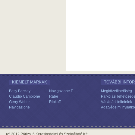
KIEMELT MÁRKÁK
TOVÁBBI INFO
Betty Barclay
Navigazione F
Megközelíthetőség
Claudio Campione
Rabe
Parkolási lehetőség
Gerry Weber
Ribkoff
Vásárlási feltételek
Navigazione
Adatvédelmi nyilatko
(c) 2012 Párizsi 6 Kereskedelmi és Szolgáltató Kft.