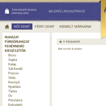
A bevásárló kosara
BELÉPÉS
|
REGISZTRÁCIÓ
jelenleg üres
NŐI DIVAT
FÉRFI DIVAT
KIEMELT MÁRKÁINK
RUHÁZAT
»
FÜRDŐRUHÁZAT
Kártyatartó
FEHÉRNEMŰ
0
db termék
0
oldalon
KIEGÉSZÍTŐK
Bizsu
Sapka
Kalap
Sál-Kendő
Poncsó
Stóla
Kesztyű
Nyaklánc
Táska
Öv
Pénztárca
Kulcstartó