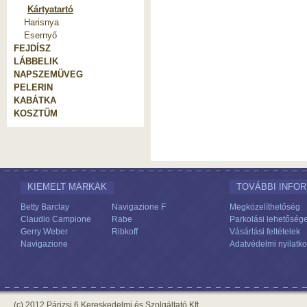
Kártyatartó
Harisnya
Esernyő
FEJDÍSZ
LÁBBELIK
NAPSZEMÜVEG
PELERIN
KABÁTKA
KOSZTÜM
KIEMELT MÁRKÁK
TOVÁBBI INFO
Betty Barclay
Navigazione F
Megközelíthetőség
Claudio Campione
Rabe
Parkolási lehetőség
Gerry Weber
Ribkoff
Vásárlási feltételek
Navigazione
Adatvédelmi nyilatko
(c) 2012 Párizsi 6 Kereskedelmi és Szolgáltató Kft.