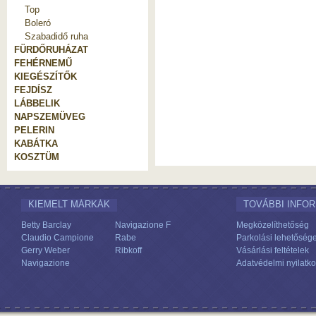
Top
Boleró
Szabadidő ruha
FÜRDŐRUHÁZAT
FEHÉRNEMŰ
KIEGÉSZÍTŐK
FEJDÍSZ
LÁBBELIK
NAPSZEMÜVEG
PELERIN
KABÁTKA
KOSZTÜM
KIEMELT MÁRKÁK
TOVÁBBI INFO
Betty Barclay
Navigazione F
Megközelíthetőség
Claudio Campione
Rabe
Parkolási lehetőség
Gerry Weber
Ribkoff
Vásárlási feltételek
Navigazione
Adatvédelmi nyilatko