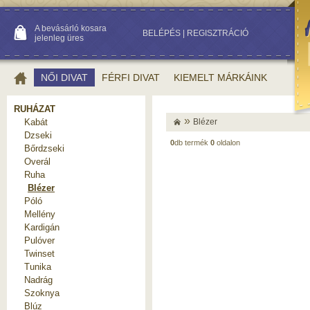
A bevásárló kosara
BELÉPÉS
|
REGISZTRÁCIÓ
jelenleg üres
NŐI DIVAT
FÉRFI DIVAT
KIEMELT MÁRKÁINK
RUHÁZAT
»
Kabát
Blézer
Dzseki
0
db termék
0
oldalon
Bőrdzseki
Overál
Ruha
Blézer
Póló
Mellény
Kardigán
Pulóver
Twinset
Tunika
Nadrág
Szoknya
Blúz